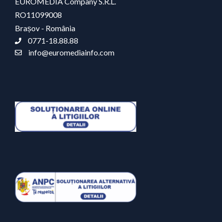
EUROMEDIA Company S.R.L.
RO11099008
Brașov - România
0771-18.88.88
info@euromediainfo.com