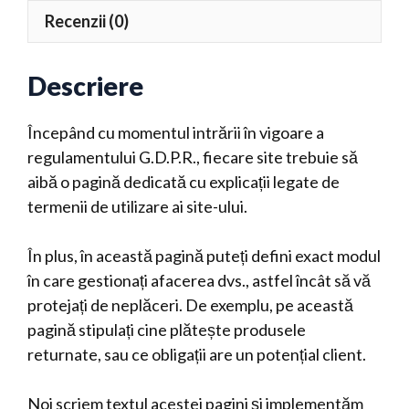
i
Recenzii (0)
v
e
:
Descriere
Începând cu momentul intrării în vigoare a
regulamentului G.D.P.R., fiecare site trebuie să
aibă o pagină dedicată cu explicații legate de
termenii de utilizare ai site-ului.
În plus, în această pagină puteți defini exact modul
în care gestionați afacerea dvs., astfel încât să vă
protejați de neplăceri. De exemplu, pe această
pagină stipulați cine plătește produsele
returnate, sau ce obligații are un potențial client.
Noi scriem textul acestei pagini și implementăm