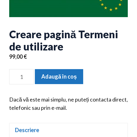
Creare pagină Termeni
de utilizare
99,00
€
Cantitate
A
Adaugă în coș
Creare
l
pagină
t
Termeni
e
Dacă vă este mai simplu, ne puteți contacta direct,
de
r
telefonic sau prin e-mail.
utilizare
n
a
Descriere
t