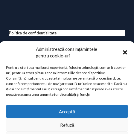
Politica de confidentialitate
Termeni de utilizare
Administrează consimțămintele
pentru cookie-uri
Despre cookie-uri
ANPC
Pentru a oferi cea mai bună experiență, folosim tehnologii, cum ar fi cookie-
uri, pentru a stoca și/sau accesa informațiile despre dispozitive.
Consimțământul pentru aceste tehnologii ne permite să procesăm date,
cum ar fi comportamentul de navigare sau ID-uri unice pe acest site. Dacă nu
îți dai consimțământul sau îți retragi consimțământul dat poate avea afecte
negative asupra unor anumite funcționalități și funcții.
Acceptă
© 2026 EUROMEDIA Company S.R.L.
Refuză